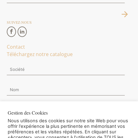
SUIVEZ-NOUS
Contact
Téléchargez notre catalogue
Gestion des Cookies
Nous utilisons des cookies sur notre site Web pour vous
Je souhaite m'inscrire à la Newsletter.
offrir l'expérience la plus pertinente en mémorisant vos
préférences et les visites répétées. En cliquant sur
«Accepter», vous consentez à l'utilisation de TOUS les