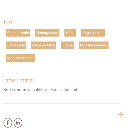
TAGS
Blanchisserie
Hébergement
Hôtel
Linge de bain
Linge de lit
Linge de table
Literie
Mobilier intérieur
Mobilier outdoor
NEWSLETTER
Suivez notre actualités en vous abonnant