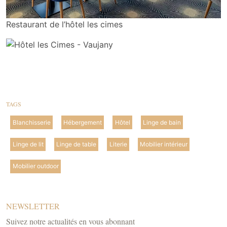
Restaurant de l’hôtel les cimes
TAGS
Blanchisserie
Hébergement
Hôtel
Linge de bain
Linge de lit
Linge de table
Literie
Mobilier intérieur
Mobilier outdoor
NEWSLETTER
Suivez notre actualités en vous abonnant