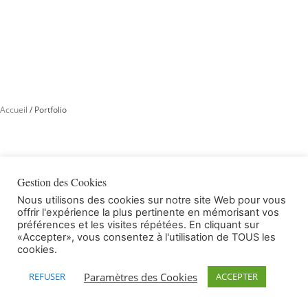
Accueil
/
Portfolio
Résidence Moliets-et-Maa –
Gestion des Cookies
Landes
Nous utilisons des cookies sur notre site Web pour vous
offrir l'expérience la plus pertinente en mémorisant vos
préférences et les visites répétées. En cliquant sur
Hébergement
Hôtel
Linge de lit
Literie
Mobilier intérieur
«Accepter», vous consentez à l'utilisation de TOUS les
cookies.
Nous avons réalisé l’aménagement de villas de
Paramètres des Cookies
REFUSER
ACCEPTER
standing pour un groupe.
Mobilier
dans l’esprit bois flotté, douceur des teintes