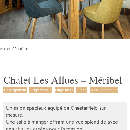
Accueil
/
Portfolio
Chalet Les Allues – Méribel
Hébergement
Linge de bain
Linge de lit
Literie
Mobilier intérieur
Un salon spacieux équipé de Chesterfield sur
mesure.
Une salle à manger offrant une vue splendide avec
chaises
nos
créées pour l’occasion.