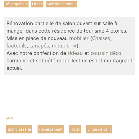
Hébergement
Literie
Mobilier intérieur
Rénovation partielle de salon ouvert sur salle à
manger dans cette résidence de tourisme 4 étoiles.
mobilier
Chaises
Mise en place de nouveau
(
,
fauteuils
canapés
meuble TV
,
,
).
rideau
coussin déco
Avec notre confection de
et
,
harmonie et sobriété rappellent un esprit montagnard
actuel.
TAGS
Blanchisserie
Hébergement
Hôtel
Linge de bain