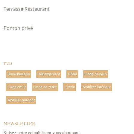
Terrasse Restaurant
Ponton privé
TAGS
Blanchisserie
Hébergement
Hôtel
Linge de bain
Linge de lit
Linge de table
Literie
Mobilier intérieur
Mobilier outdoor
NEWSLETTER
Suivez notre actualités en vous abonnant