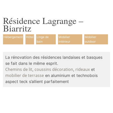
Résidence Lagrange –
Biarritz
Hébergement
Hôtel
Linge de
Mobilier
Mobilier
bain
intérieur
outdoor
La rénovation des résidences landaises et basques
se fait dans le même esprit.
Chemins de lit
coussins
décoration
rideaux
,
,
et
mobilier de terrasse
en aluminium et technobois
aspect teck s’allient parfaitement