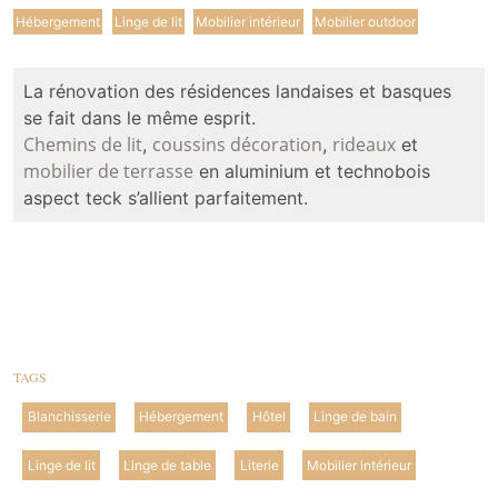
Hébergement
Linge de lit
Mobilier intérieur
Mobilier outdoor
La rénovation des résidences landaises et basques
se fait dans le même esprit.
Chemins de lit
coussins
décoration
rideaux
,
,
et
mobilier de terrasse
en aluminium et technobois
aspect teck s’allient parfaitement.
TAGS
Blanchisserie
Hébergement
Hôtel
Linge de bain
Linge de lit
Linge de table
Literie
Mobilier intérieur