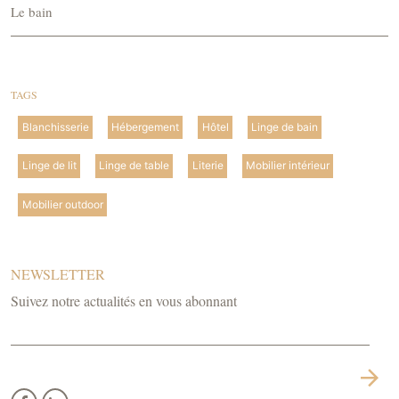
Le bain
TAGS
Blanchisserie
Hébergement
Hôtel
Linge de bain
Linge de lit
Linge de table
Literie
Mobilier intérieur
Mobilier outdoor
NEWSLETTER
Suivez notre actualités en vous abonnant