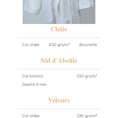
Châle
Col châle
430 grs/m²
Bouclette
Nid d'Abeille
Col kimono
250 grs/m²
Gaufré 4 mm
Velours
Col châle
290 grs/m²