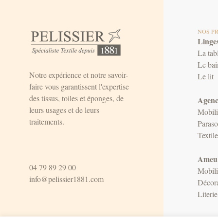
NOS P
Linges
La tab
Le bai
Notre expérience et notre savoir-
Le lit
faire vous garantissent l'expertise
des tissus, toiles et éponges, de
Agenc
leurs usages et de leurs
Mobili
traitements.
Paraso
Textil
Ameub
04 79 89 29 00
Mobili
info@pelissier1881.com
Décora
Literie